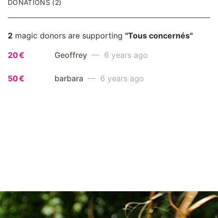
DONATIONS (2)
2
magic donors are supporting
"Tous concernés"
20 €
Geoffrey
— 6 years ago
50 €
barbara
— 6 years ago
JOIN THE FIGHT
Go ahead! Raising funds for a good cause is
easy