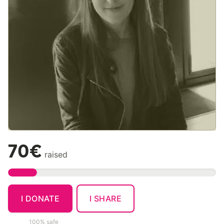
70€
raised
I DONATE
I SHARE
100% safe