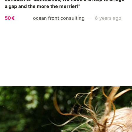
a gap and the more the merrier!"
50 €
ocean front consulting
— 6 years ago
JOIN THE FIGHT
Go ahead! Raising funds for a good cause is
easy