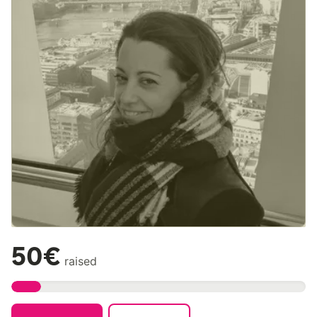
50€
raised