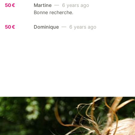
50 €
Martine
— 6 years ago
Bonne recherche.
50 €
Dominique
— 6 years ago
JOIN THE FIGHT
Go ahead! Raising funds for a good cause is
easy