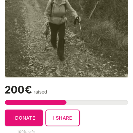
200€
raised
I DONATE
I SHARE
100% safe